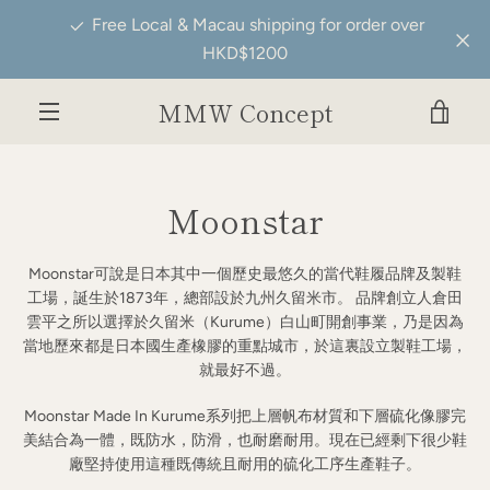
Skip
Free Local & Macau shipping for order over
to
HKD$1200
content
MMW Concept
VIE
MENU
CAR
Moonstar
Moonstar可說是日本其中一個歷史最悠久的當代鞋履品牌及製鞋
工場，誕生於1873年，總部設於九州久留米市。 品牌創立人倉田
雲平之所以選擇於久留米（Kurume）白山町開創事業，乃是因為
當地歷來都是日本國生產橡膠的重點城市，於這裏設立製鞋工場，
就最好不過。
Moonstar
Made In Kurume系列把上層帆布材質和下層硫化像膠完
美結合為一體，既防水，防滑，也耐磨耐用。現在已經剩下很少鞋
廠堅持使用這種既傳統且耐用的硫化工序生產鞋子。